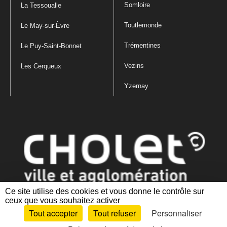
Somloire
La Tessoualle
Toutlemonde
Le May-sur-Èvre
Trémentines
Le Puy-Saint-Bonnet
Vezins
Les Cerqueux
Yzernay
Ce site utilise des cookies et vous donne le contrôle sur
ceux que vous souhaitez activer
Mentions légales
|
Politique de confidentialité
|
Politique de gestion
Tout accepter
Tout refuser
Personnaliser
des cookies
|
Plan du site
|
Accessibilité : partiellement conforme