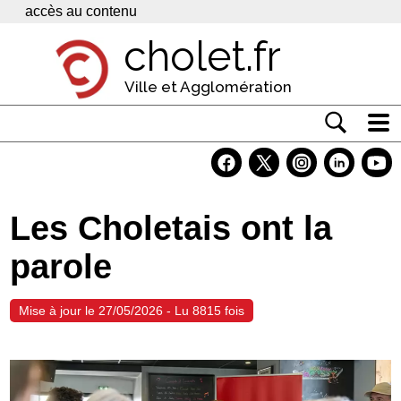
Panneau de gestion des cookies
accès au contenu
cholet.fr
Ville et Agglomération
Actualité
Vivre à Cholet
Les Choletais ont la
Economie
parole
Services
Contacts
Mise à jour le 27/05/2026 - Lu 8815 fois