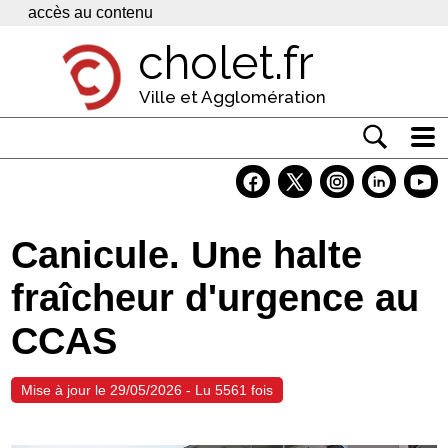
Panneau de gestion des cookies
accès au contenu
cholet.fr
Ville et Agglomération
Actualité
Vivre à Cholet
Canicule. Une halte
Economie
fraîcheur d'urgence au
Services
CCAS
Contacts
Mise à jour le 29/05/2026 - Lu 5561 fois