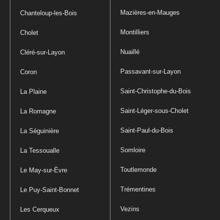
Mazières-en-Mauges
Chanteloup-les-Bois
Montilliers
Cholet
Nuaillé
Cléré-sur-Layon
Passavant-sur-Layon
Coron
Saint-Christophe-du-Bois
La Plaine
Saint-Léger-sous-Cholet
La Romagne
Saint-Paul-du-Bois
La Séguinière
Somloire
La Tessoualle
Toutlemonde
Le May-sur-Èvre
Trémentines
Le Puy-Saint-Bonnet
Vezins
Les Cerqueux