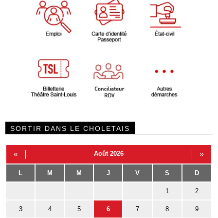
SORTIR DANS LE CHOLETAIS
«
Août 2026
»
L
M
M
J
V
S
D
1
2
3
4
5
6
7
8
9