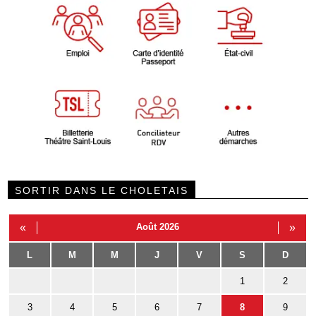
SORTIR DANS LE CHOLETAIS
«
Août 2026
»
L
M
M
J
V
S
D
1
2
3
4
5
6
7
8
9