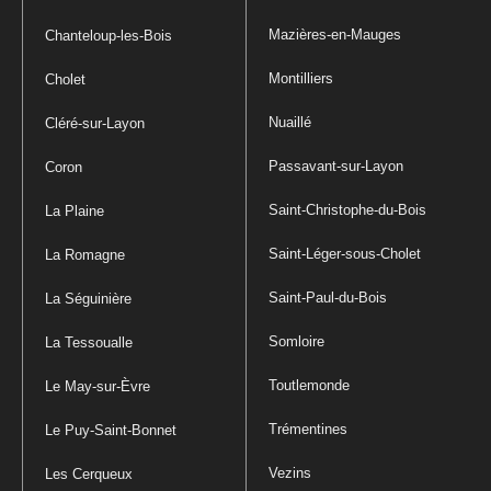
Mazières-en-Mauges
Chanteloup-les-Bois
Montilliers
Cholet
Nuaillé
Cléré-sur-Layon
Passavant-sur-Layon
Coron
Saint-Christophe-du-Bois
La Plaine
Saint-Léger-sous-Cholet
La Romagne
Saint-Paul-du-Bois
La Séguinière
Somloire
La Tessoualle
Toutlemonde
Le May-sur-Èvre
Trémentines
Le Puy-Saint-Bonnet
Vezins
Les Cerqueux