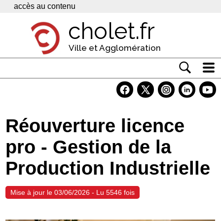
Panneau de gestion des cookies
accès au contenu
cholet.fr
Ville et Agglomération
Actualité
Vivre à Cholet
Réouverture licence
Economie
pro - Gestion de la
Services
Production Industrielle
Contacts
Mise à jour le 03/06/2026 - Lu 5546 fois