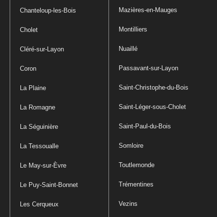
Mazières-en-Mauges
Chanteloup-les-Bois
Montilliers
Cholet
Nuaillé
Cléré-sur-Layon
Passavant-sur-Layon
Coron
Saint-Christophe-du-Bois
La Plaine
Saint-Léger-sous-Cholet
La Romagne
Saint-Paul-du-Bois
La Séguinière
Somloire
La Tessoualle
Toutlemonde
Le May-sur-Èvre
Trémentines
Le Puy-Saint-Bonnet
Vezins
Les Cerqueux