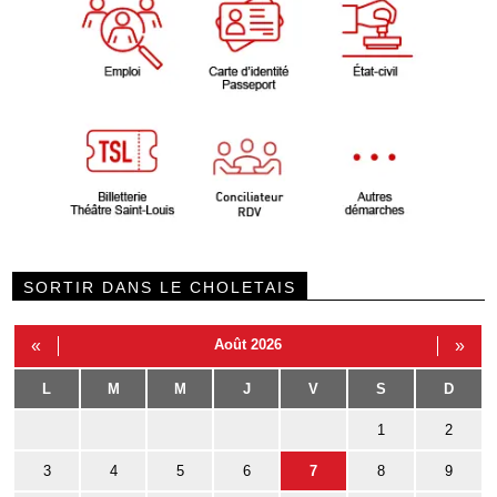
SORTIR DANS LE CHOLETAIS
«
Août 2026
»
L
M
M
J
V
S
D
1
2
3
4
5
6
7
8
9