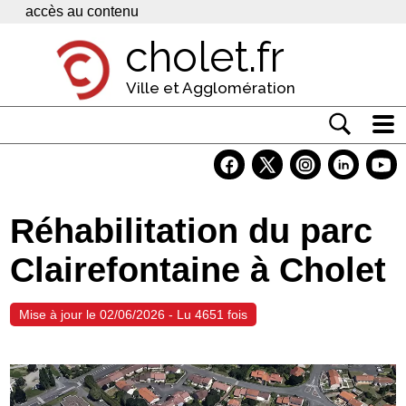
Panneau de gestion des cookies
accès au contenu
cholet.fr
Ville et Agglomération
Actualité
Vivre à Cholet
Réhabilitation du parc
Economie
Clairefontaine à Cholet
Services
Contacts
Mise à jour le 02/06/2026 - Lu 4651 fois