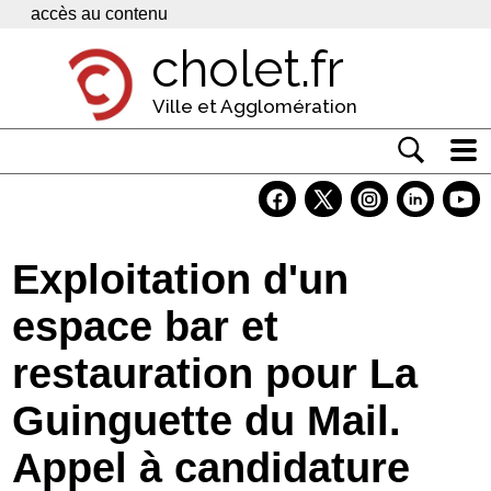
Panneau de gestion des cookies
accès au contenu
cholet.fr
Ville et Agglomération
Actualité
Vivre à Cholet
Exploitation d'un
Economie
espace bar et
Services
restauration pour La
Contacts
Guinguette du Mail.
Appel à candidature