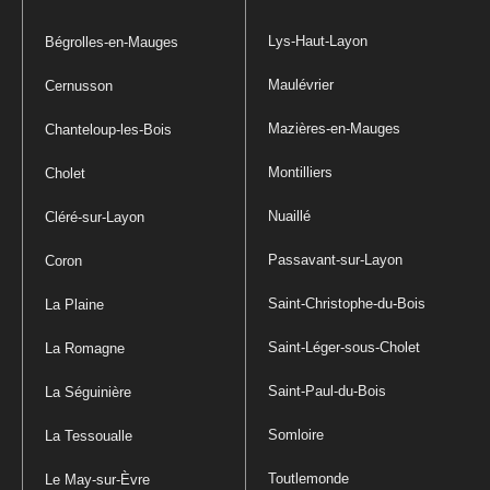
Lys-Haut-Layon
Bégrolles-en-Mauges
Maulévrier
Cernusson
Mazières-en-Mauges
Chanteloup-les-Bois
Montilliers
Cholet
Nuaillé
Cléré-sur-Layon
Passavant-sur-Layon
Coron
Saint-Christophe-du-Bois
La Plaine
Saint-Léger-sous-Cholet
La Romagne
Saint-Paul-du-Bois
La Séguinière
Somloire
La Tessoualle
Toutlemonde
Le May-sur-Èvre