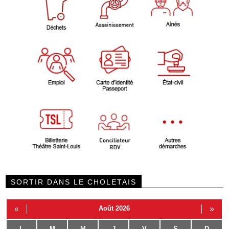
SORTIR DANS LE CHOLETAIS
«
Août 2026
»
L
M
M
J
V
S
D