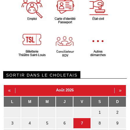
SORTIR DANS LE CHOLETAIS
«
Août 2026
»
L
M
M
J
V
S
D
1
2
3
4
5
6
7
8
9