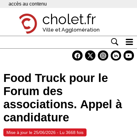
Panneau de gestion des cookies
accès au contenu
cholet.fr
Ville et Agglomération
Actualité
Vivre à Cholet
Food Truck pour le
Economie
Forum des
Services
associations. Appel à
Contacts
candidature
Mise à jour le 25/06/2026 - Lu 3668 fois