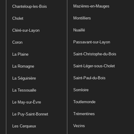
Mazières-en-Mauges
Chanteloup-les-Bois
Montilliers
Cholet
Nuaillé
Cléré-sur-Layon
Passavant-sur-Layon
Coron
Saint-Christophe-du-Bois
La Plaine
Saint-Léger-sous-Cholet
La Romagne
Saint-Paul-du-Bois
La Séguinière
Somloire
La Tessoualle
Toutlemonde
Le May-sur-Èvre
Trémentines
Le Puy-Saint-Bonnet
Vezins
Les Cerqueux