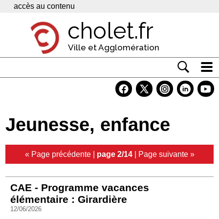
Panneau de gestion des cookies
accès au contenu
cholet.fr
Ville et Agglomération
Actualité
Vivre à Cholet
Jeunesse, enfance
Economie
Services
« Page précédente
|
page 2/14
|
Page suivante »
Contacts
CAE - Programme vacances
élémentaire : Girardière
12/06/2026