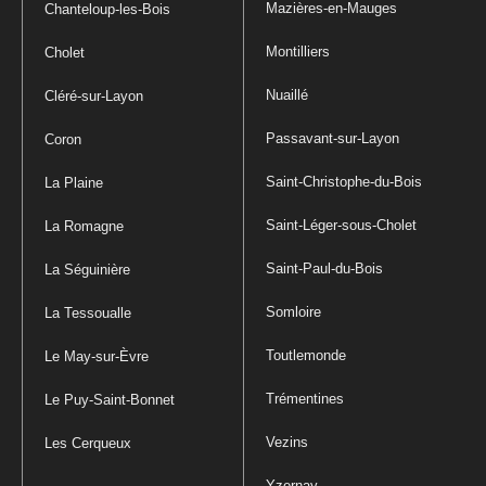
Mazières-en-Mauges
Chanteloup-les-Bois
Montilliers
Cholet
Nuaillé
Cléré-sur-Layon
Passavant-sur-Layon
Coron
Saint-Christophe-du-Bois
La Plaine
Saint-Léger-sous-Cholet
La Romagne
Saint-Paul-du-Bois
La Séguinière
Somloire
La Tessoualle
Toutlemonde
Le May-sur-Èvre
Trémentines
Le Puy-Saint-Bonnet
Vezins
Les Cerqueux
Yzernay