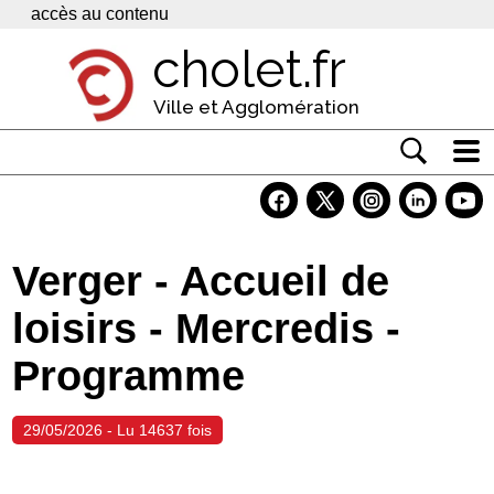
Panneau de gestion des cookies
accès au contenu
cholet.fr
Ville et Agglomération
Actualité
Vivre à Cholet
Verger - Accueil de
Economie
loisirs - Mercredis -
Services
Programme
Contacts
29/05/2026 - Lu 14637 fois