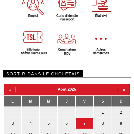
SORTIR DANS LE CHOLETAIS
«
Août 2026
»
L
M
M
J
V
S
D
1
2
3
4
5
6
7
8
9