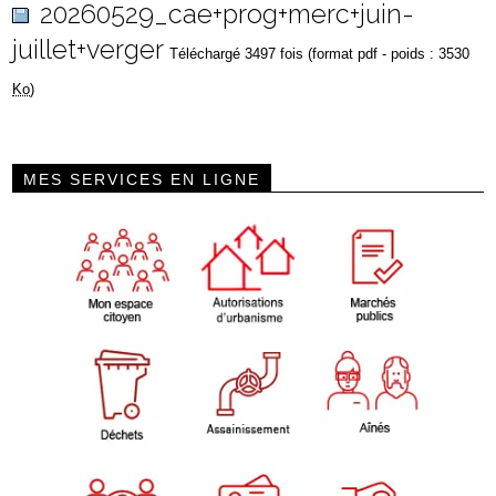
20260529_cae+prog+merc+juin-
juillet+verger
Téléchargé 3497 fois (format pdf - poids : 3530
Ko
)
MES SERVICES EN LIGNE