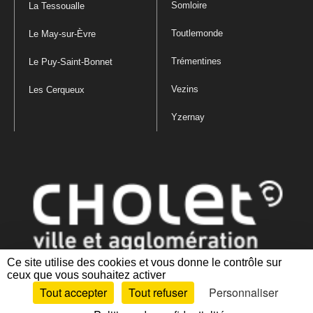
Somloire
La Tessoualle
Toutlemonde
Le May-sur-Èvre
Trémentines
Le Puy-Saint-Bonnet
Vezins
Les Cerqueux
Yzernay
Ce site utilise des cookies et vous donne le contrôle sur
ceux que vous souhaitez activer
Mentions légales
|
Politique de confidentialité
|
Politique de gestion
Tout accepter
Tout refuser
Personnaliser
des cookies
|
Plan du site
|
Accessibilité : partiellement conforme