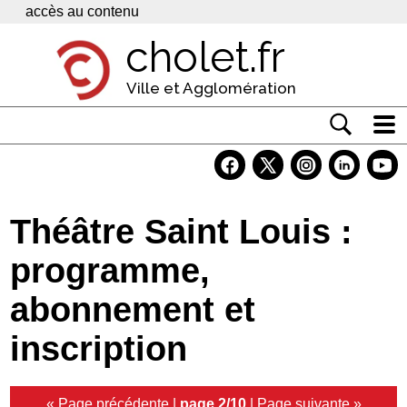
Panneau de gestion des cookies
accès au contenu
cholet.fr
Ville et Agglomération
Actualité
Vivre à Cholet
Théâtre Saint Louis :
Economie
programme,
Services
abonnement et
Contacts
inscription
« Page précédente
|
page 2/10
|
Page suivante »