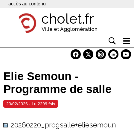
Panneau de gestion des cookies
accès au contenu
cholet.fr
Ville et Agglomération
Actualité
Vivre à Cholet
Elie Semoun -
Economie
Programme de salle
Services
Contacts
20/02/2026 - Lu 2299 fois
20260220_progsalle+eliesemoun