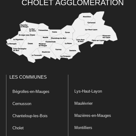
CHOLET AGGLOMÉRATION
LES COMMUNES
Lys-Haut-Layon
Bégrolles-en-Mauges
Maulévrier
Cernusson
Mazières-en-Mauges
Chanteloup-les-Bois
Montilliers
Cholet