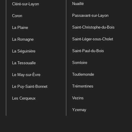
Nuaillé
Cléré-sur-Layon
Passavant-sur-Layon
Coron
Saint-Christophe-du-Bois
La Plaine
Saint-Léger-sous-Cholet
La Romagne
Saint-Paul-du-Bois
La Séguinière
Somloire
La Tessoualle
Toutlemonde
Le May-sur-Èvre
Trémentines
Le Puy-Saint-Bonnet
Vezins
Les Cerqueux
Yzernay