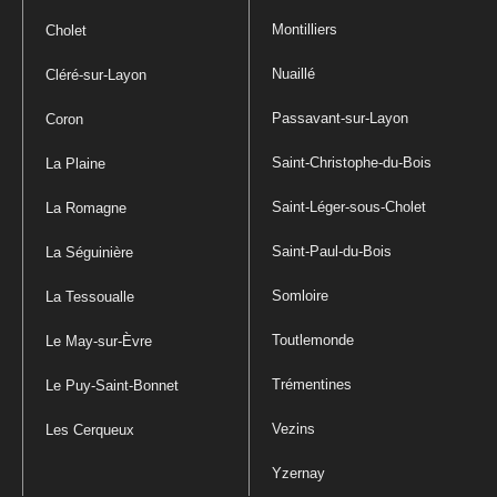
Montilliers
Cholet
Nuaillé
Cléré-sur-Layon
Passavant-sur-Layon
Coron
Saint-Christophe-du-Bois
La Plaine
Saint-Léger-sous-Cholet
La Romagne
Saint-Paul-du-Bois
La Séguinière
Somloire
La Tessoualle
Toutlemonde
Le May-sur-Èvre
Trémentines
Le Puy-Saint-Bonnet
Vezins
Les Cerqueux
Yzernay