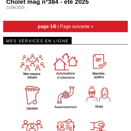
Cholet mag n°384 - été 2025
11/06/2025
page 1/6
|
Page suivante »
MES SERVICES EN LIGNE