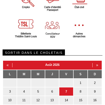
SORTIR DANS LE CHOLETAIS
«
Août 2026
»
L
M
M
J
V
S
D
1
2
3
4
5
6
7
8
9
10
11
12
13
14
15
16