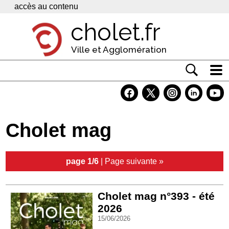
Panneau de gestion des cookies
accès au contenu
cholet.fr
Ville et Agglomération
Actualité
Vivre à Cholet
Cholet mag
Economie
Services
page 1/6
|
Page suivante »
Contacts
Cholet mag n°393 - été
2026
15/06/2026