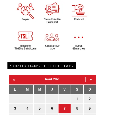
SORTIR DANS LE CHOLETAIS
«
Août 2026
»
L
M
M
J
V
S
D
1
2
3
4
5
6
7
8
9