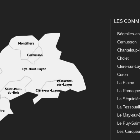
LES COMM
Bégrolles-e
Cernusson
Chanteloup-
Cholet
Cléré-sur-L
Coron
La Plaine
La Romagn
La Séguiniè
La Tessoual
Le May-sur-
Le Puy-Sain
Les Cerque