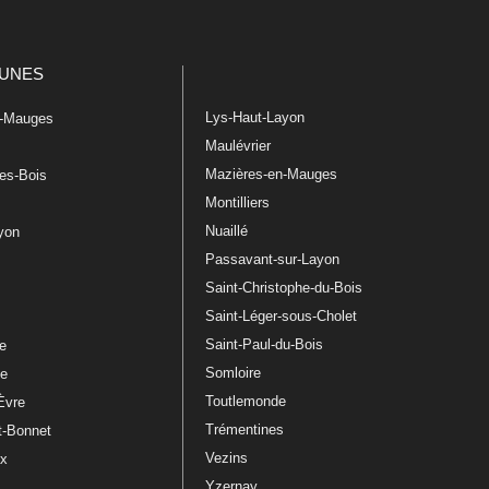
UNES
Lys-Haut-Layon
n-Mauges
Maulévrier
Mazières-en-Mauges
les-Bois
Montilliers
Nuaillé
ayon
Passavant-sur-Layon
Saint-Christophe-du-Bois
Saint-Léger-sous-Cholet
e
Saint-Paul-du-Bois
re
Somloire
le
Toutlemonde
Èvre
Trémentines
t-Bonnet
Vezins
ux
Yzernay