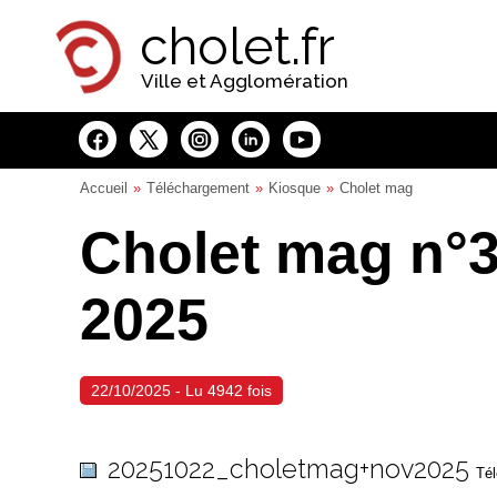
Panneau de gestion des cookies
cholet.fr
Ville et Agglomération
Accueil
Téléchargement
Kiosque
Cholet mag
Cholet mag n°
2025
22/10/2025 - Lu 4942 fois
20251022_choletmag+nov2025
Tél