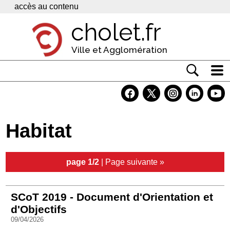
Panneau de gestion des cookies
accès au contenu
cholet.fr
Ville et Agglomération
Actualité
Vivre à Cholet
Habitat
Economie
Services
page 1/2
|
Page suivante »
Contacts
SCoT 2019 - Document d'Orientation et
d'Objectifs
09/04/2026