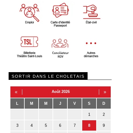
SORTIR DANS LE CHOLETAIS
«
Août 2026
»
L
M
M
J
V
S
D
1
2
3
4
5
6
7
8
9