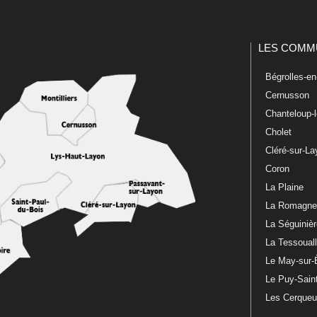
LES COMM
Bégrolles-e
Cernusson
Chanteloup-
Cholet
Cléré-sur-L
Coron
La Plaine
La Romagn
La Séguiniè
La Tessoual
Le May-sur-
Le Puy-Sain
Les Cerque