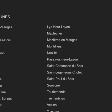
UNES
Lys-Haut-Layon
n-Mauges
Maulévrier
Mazières-en-Mauges
les-Bois
Montilliers
Nuaillé
ayon
Passavant-sur-Layon
Saint-Christophe-du-Bois
Saint-Léger-sous-Cholet
e
Saint-Paul-du-Bois
re
Somloire
le
Toutlemonde
Èvre
Trémentines
t-Bonnet
Vezins
ux
Yzernay