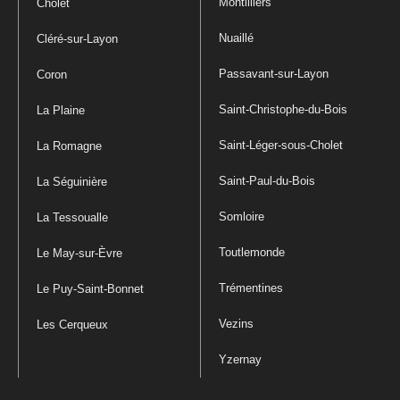
Montilliers
Cholet
Nuaillé
Cléré-sur-Layon
Passavant-sur-Layon
Coron
Saint-Christophe-du-Bois
La Plaine
Saint-Léger-sous-Cholet
La Romagne
Saint-Paul-du-Bois
La Séguinière
Somloire
La Tessoualle
Toutlemonde
Le May-sur-Èvre
Trémentines
Le Puy-Saint-Bonnet
Vezins
Les Cerqueux
Yzernay