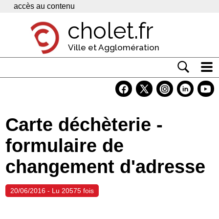
Panneau de gestion des cookies
accès au contenu
cholet.fr
Ville et Agglomération
Actualité
Vivre à Cholet
Carte déchèterie -
Economie
formulaire de
Services
changement d'adresse
Contacts
20/06/2016 - Lu 20575 fois