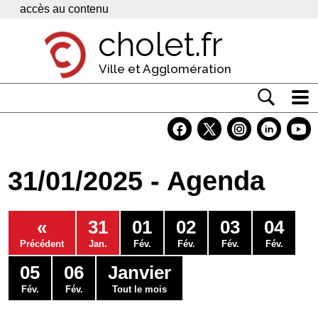
Panneau de gestion des cookies
accès au contenu
cholet.fr
Ville et Agglomération
Actualité
Vivre à Cholet
31/01/2025 - Agenda
Economie
Services
«
31
01
02
03
04
Contacts
Précédent
Jan.
Fév.
Fév.
Fév.
Fév.
05
06
Janvier
Fév.
Fév.
Tout le mois