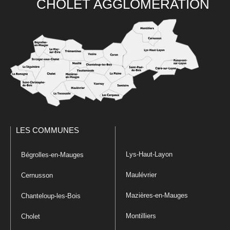
CHOLET AGGLOMÉRATION
LES COMMUNES
Lys-Haut-Layon
Bégrolles-en-Mauges
Maulévrier
Cernusson
Mazières-en-Mauges
Chanteloup-les-Bois
Montilliers
Cholet