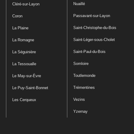
Nuaillé
Cléré-sur-Layon
Passavant-sur-Layon
Coron
Saint-Christophe-du-Bois
La Plaine
Saint-Léger-sous-Cholet
La Romagne
Saint-Paul-du-Bois
La Séguinière
Somloire
La Tessoualle
Toutlemonde
Le May-sur-Èvre
Trémentines
Le Puy-Saint-Bonnet
Vezins
Les Cerqueux
Yzernay