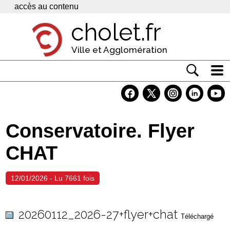
Panneau de gestion des cookies
accès au contenu
cholet.fr
Ville et Agglomération
Actualité
Vivre à Cholet
Conservatoire. Flyer
Economie
CHAT
Services
Contacts
12/01/2026 - Lu 7661 fois
20260112_2026-27+flyer+chat
Téléchargé