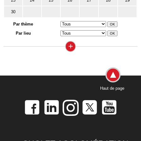
23
24
25
26
27
28
29
30
Par thème
Par lieu
+
Haut de page