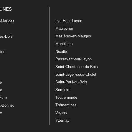
UNES
Lys-Haut-Layon
n-Mauges
Maulévrier
Mazières-en-Mauges
les-Bois
Montilliers
Nuaillé
ayon
Passavant-sur-Layon
Saint-Christophe-du-Bois
Saint-Léger-sous-Cholet
e
Saint-Paul-du-Bois
re
Somloire
le
Toutlemonde
Èvre
Trémentines
t-Bonnet
Vezins
ux
Yzernay