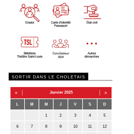
SORTIR DANS LE CHOLETAIS
«
Janvier 2025
»
L
M
M
J
V
S
D
1
2
3
4
5
6
7
8
9
10
11
12