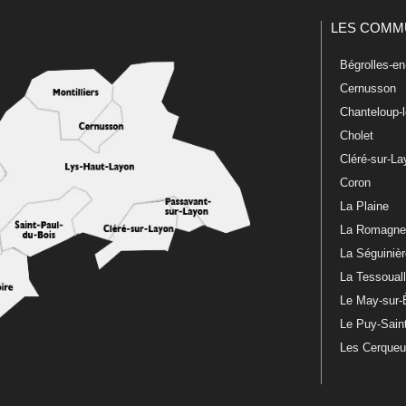
LES COMM
Bégrolles-e
Cernusson
Chanteloup-
Cholet
Cléré-sur-L
Coron
La Plaine
La Romagn
La Séguiniè
La Tessoual
Le May-sur-
Le Puy-Sain
Les Cerque