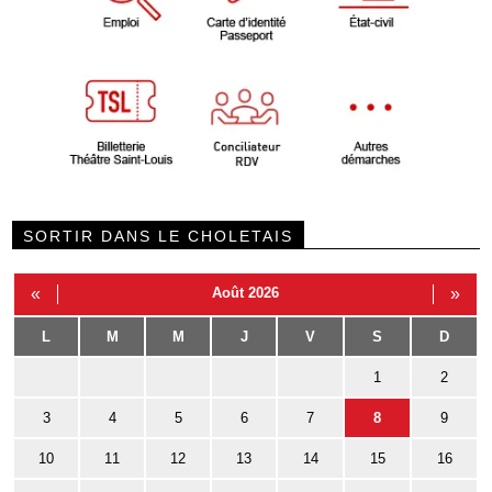
SORTIR DANS LE CHOLETAIS
«
Août 2026
»
L
M
M
J
V
S
D
1
2
3
4
5
6
7
8
9
10
11
12
13
14
15
16