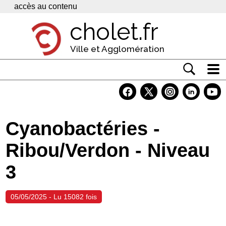
Panneau de gestion des cookies
accès au contenu
cholet.fr
Ville et Agglomération
Actualité
Vivre à Cholet
Cyanobactéries -
Economie
Ribou/Verdon - Niveau
Services
3
Contacts
05/05/2025 - Lu 15082 fois