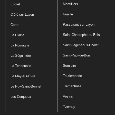
Montilliers
Cholet
Nuaillé
Cléré-sur-Layon
Passavant-sur-Layon
Coron
Saint-Christophe-du-Bois
La Plaine
Saint-Léger-sous-Cholet
La Romagne
Saint-Paul-du-Bois
La Séguinière
Somloire
La Tessoualle
Toutlemonde
Le May-sur-Èvre
Trémentines
Le Puy-Saint-Bonnet
Vezins
Les Cerqueux
Yzernay