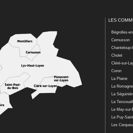
LES COMM
Bégrolles-e
Cernusson
Chanteloup-
Cholet
Cléré-sur-L
Coron
La Plaine
La Romagn
La Séguiniè
La Tessoual
Le May-sur-
Le Puy-Sain
Les Cerque