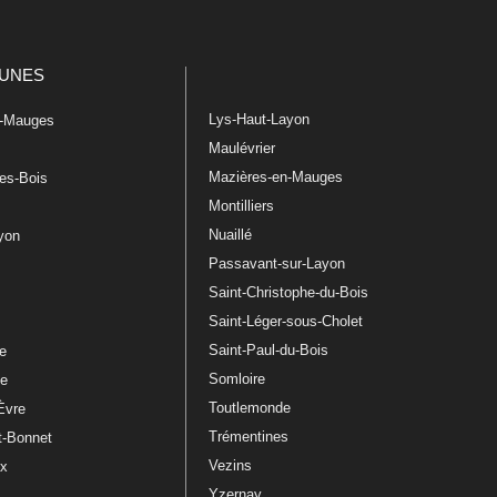
UNES
Lys-Haut-Layon
n-Mauges
Maulévrier
Mazières-en-Mauges
les-Bois
Montilliers
Nuaillé
ayon
Passavant-sur-Layon
Saint-Christophe-du-Bois
Saint-Léger-sous-Cholet
e
Saint-Paul-du-Bois
re
Somloire
le
Toutlemonde
Èvre
Trémentines
t-Bonnet
Vezins
ux
Yzernay