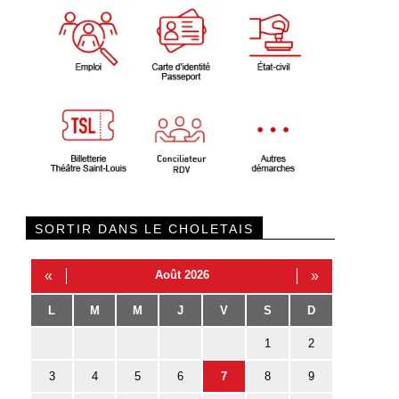
SORTIR DANS LE CHOLETAIS
«
Août 2026
»
L
M
M
J
V
S
D
1
2
3
4
5
6
7
8
9