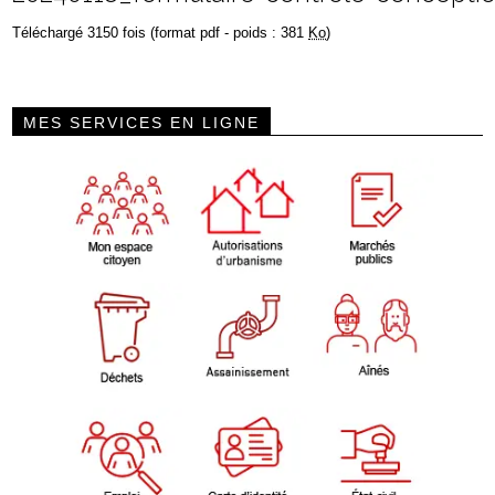
Téléchargé 3150 fois (format pdf - poids : 381
Ko
)
MES SERVICES EN LIGNE