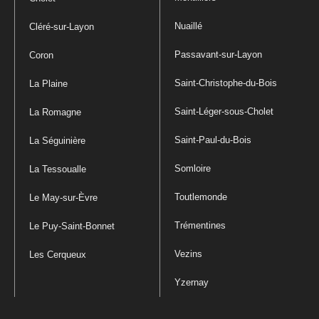
Nuaillé
Cléré-sur-Layon
Passavant-sur-Layon
Coron
Saint-Christophe-du-Bois
La Plaine
Saint-Léger-sous-Cholet
La Romagne
Saint-Paul-du-Bois
La Séguinière
Somloire
La Tessoualle
Toutlemonde
Le May-sur-Èvre
Trémentines
Le Puy-Saint-Bonnet
Vezins
Les Cerqueux
Yzernay