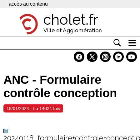
Panneau de gestion des cookies
accès au contenu
cholet.fr
Ville et Agglomération
Actualité
Vivre à Cholet
ANC - Formulaire
Economie
contrôle conception
Services
Contacts
18/01/2024 - Lu 14024 fois
20240118_formulaire+controle+concepti