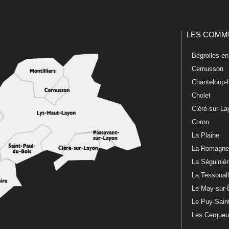
LES COMM
Bégrolles-e
Cernusson
Chanteloup-
Cholet
Cléré-sur-L
Coron
La Plaine
La Romagn
La Séguiniè
La Tessoual
Le May-sur-
Le Puy-Sain
Les Cerque