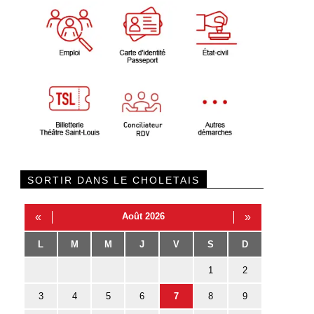
SORTIR DANS LE CHOLETAIS
«
Août 2026
»
L
M
M
J
V
S
D
1
2
3
4
5
6
7
8
9