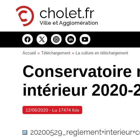
Panneau de gestion des cookies
cholet.fr
Ville et Agglomération
Accueil
Téléchargement
La culture en téléchargement
Conservatoire 
intérieur 2020-
12/06/2020 - Lu 17474 fois
20200529_reglement+interieur+c