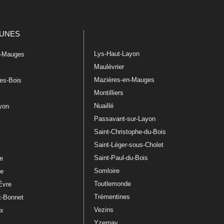
UNES
Lys-Haut-Layon
n-Mauges
Maulévrier
Mazières-en-Mauges
les-Bois
Montilliers
Nuaillé
ayon
Passavant-sur-Layon
Saint-Christophe-du-Bois
Saint-Léger-sous-Cholet
e
Saint-Paul-du-Bois
re
Somloire
le
Toutlemonde
Èvre
Trémentines
t-Bonnet
Vezins
ux
Yzernay