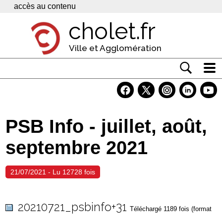
Panneau de gestion des cookies
accès au contenu
cholet.fr
Ville et Agglomération
Actualité
Vivre à Cholet
PSB Info - juillet, août,
Economie
septembre 2021
Services
Contacts
21/07/2021 - Lu 12728 fois
20210721_psbinfo+31
Téléchargé 1189 fois (format