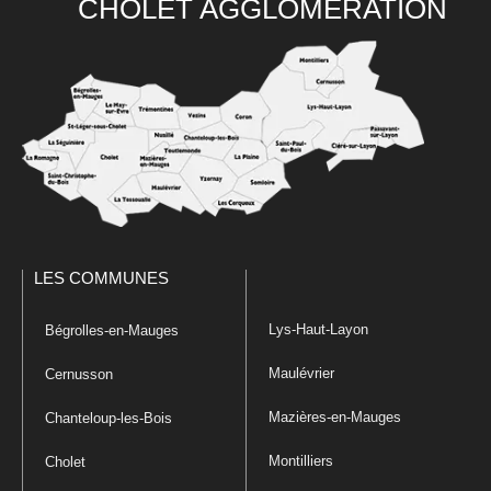
CHOLET AGGLOMÉRATION
LES COMMUNES
Lys-Haut-Layon
Bégrolles-en-Mauges
Maulévrier
Cernusson
Mazières-en-Mauges
Chanteloup-les-Bois
Montilliers
Cholet