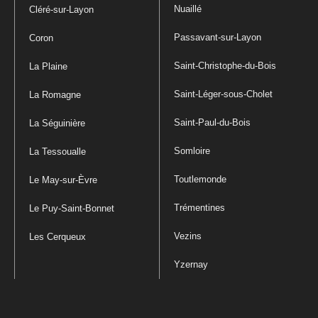
Nuaillé
Cléré-sur-Layon
Passavant-sur-Layon
Coron
Saint-Christophe-du-Bois
La Plaine
Saint-Léger-sous-Cholet
La Romagne
Saint-Paul-du-Bois
La Séguinière
Somloire
La Tessoualle
Toutlemonde
Le May-sur-Èvre
Trémentines
Le Puy-Saint-Bonnet
Vezins
Les Cerqueux
Yzernay