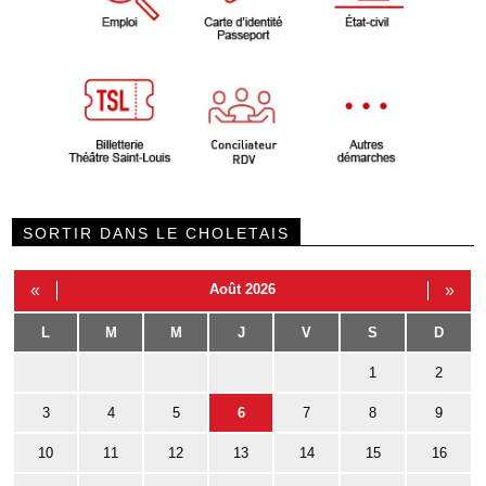
SORTIR DANS LE CHOLETAIS
«
Août 2026
»
L
M
M
J
V
S
D
1
2
3
4
5
6
7
8
9
10
11
12
13
14
15
16