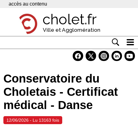
Panneau de gestion des cookies
accès au contenu
cholet.fr
Ville et Agglomération
Actualité
Vivre à Cholet
Conservatoire du
Economie
Choletais - Certificat
Services
médical - Danse
Contacts
12/06/2026 - Lu 13163 fois