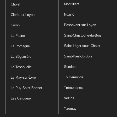
Montilliers
Cholet
Nuaillé
Cléré-sur-Layon
Passavant-sur-Layon
Coron
Saint-Christophe-du-Bois
La Plaine
Saint-Léger-sous-Cholet
La Romagne
Saint-Paul-du-Bois
La Séguinière
Somloire
La Tessoualle
Toutlemonde
Le May-sur-Èvre
Trémentines
Le Puy-Saint-Bonnet
Vezins
Les Cerqueux
Yzernay