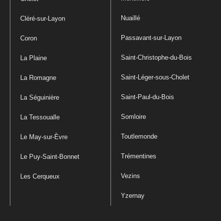
Nuaillé
Cléré-sur-Layon
Passavant-sur-Layon
Coron
Saint-Christophe-du-Bois
La Plaine
Saint-Léger-sous-Cholet
La Romagne
Saint-Paul-du-Bois
La Séguinière
Somloire
La Tessoualle
Toutlemonde
Le May-sur-Èvre
Trémentines
Le Puy-Saint-Bonnet
Vezins
Les Cerqueux
Yzernay