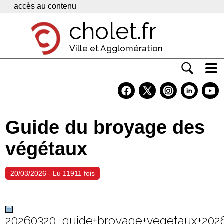
Panneau de gestion des cookies
accès au contenu
cholet.fr
Ville et Agglomération
Actualité
Vivre à Cholet
Guide du broyage des
Economie
végétaux
Services
Contacts
20/03/2026 - Lu 11911 fois
20260320_guide+broyage+vegetaux+202