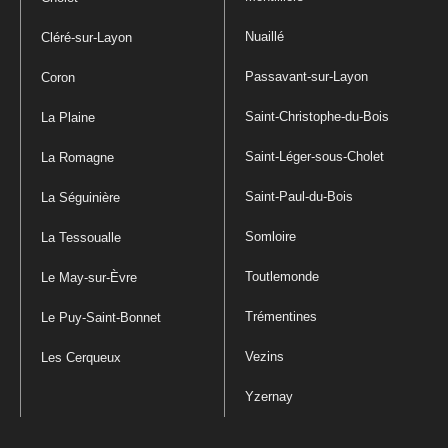
Nuaillé
Cléré-sur-Layon
Passavant-sur-Layon
Coron
Saint-Christophe-du-Bois
La Plaine
Saint-Léger-sous-Cholet
La Romagne
Saint-Paul-du-Bois
La Séguinière
Somloire
La Tessoualle
Toutlemonde
Le May-sur-Èvre
Trémentines
Le Puy-Saint-Bonnet
Vezins
Les Cerqueux
Yzernay