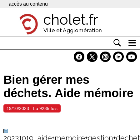
Panneau de gestion des cookies
accès au contenu
cholet.fr
Ville et Agglomération
Actualité
Vivre à Cholet
Bien gérer mes
Economie
déchets. Aide mémoire
Services
Contacts
19/10/2023 - Lu 9235 fois
20231019_aide+memoire+gestion+deche