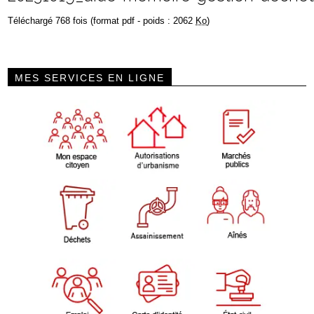
Téléchargé 768 fois (format pdf - poids : 2062
Ko
)
MES SERVICES EN LIGNE