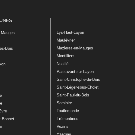
UNES
Lys-Haut-Layon
n-Mauges
Maulévrier
Mazières-en-Mauges
les-Bois
Montilliers
Nuaillé
ayon
Passavant-sur-Layon
Saint-Christophe-du-Bois
Saint-Léger-sous-Cholet
e
Saint-Paul-du-Bois
re
Somloire
le
Toutlemonde
Èvre
Trémentines
t-Bonnet
Vezins
ux
Yzernay