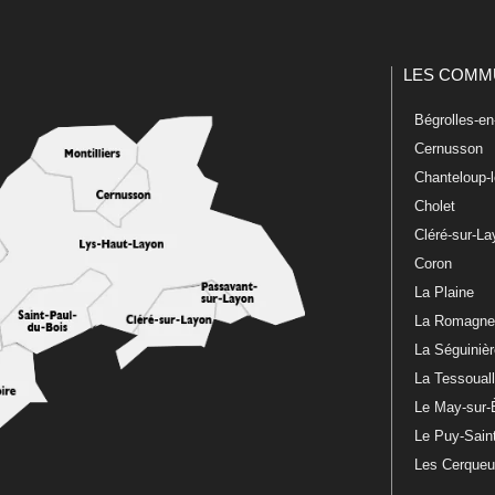
LES COMM
Bégrolles-e
Cernusson
Chanteloup-
Cholet
Cléré-sur-L
Coron
La Plaine
La Romagn
La Séguiniè
La Tessoual
Le May-sur-
Le Puy-Sain
Les Cerque