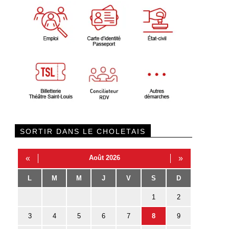
SORTIR DANS LE CHOLETAIS
«
Août 2026
»
L
M
M
J
V
S
D
1
2
3
4
5
6
7
8
9