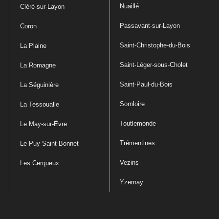
Nuaillé
Cléré-sur-Layon
Passavant-sur-Layon
Coron
Saint-Christophe-du-Bois
La Plaine
Saint-Léger-sous-Cholet
La Romagne
Saint-Paul-du-Bois
La Séguinière
Somloire
La Tessoualle
Toutlemonde
Le May-sur-Èvre
Trémentines
Le Puy-Saint-Bonnet
Vezins
Les Cerqueux
Yzernay