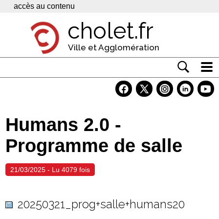
Panneau de gestion des cookies
accès au contenu
cholet.fr
Ville et Agglomération
Actualité
Vivre à Cholet
Humans 2.0 -
Economie
Programme de salle
Services
Contacts
21/03/2025 - Lu 4079 fois
20250321_prog+salle+humans20