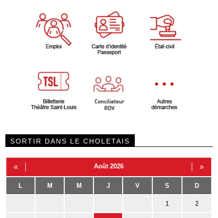
SORTIR DANS LE CHOLETAIS
«
Août 2026
»
L
M
M
J
V
S
D
1
2