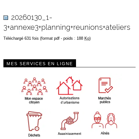
20260130_1-
3+annexe3+planning+reunions+ateliers
Téléchargé 631 fois (format pdf - poids : 188
Ko
)
MES SERVICES EN LIGNE