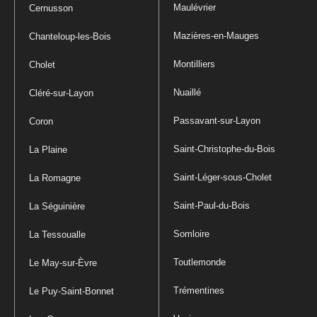
Maulévrier
Cernusson
Mazières-en-Mauges
Chanteloup-les-Bois
Montilliers
Cholet
Nuaillé
Cléré-sur-Layon
Passavant-sur-Layon
Coron
Saint-Christophe-du-Bois
La Plaine
Saint-Léger-sous-Cholet
La Romagne
Saint-Paul-du-Bois
La Séguinière
Somloire
La Tessoualle
Toutlemonde
Le May-sur-Èvre
Trémentines
Le Puy-Saint-Bonnet