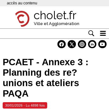
Panneau de gestion des cookies
accès au contenu
cholet.fr
Ville et Agglomération
Actualité
Vivre à Cholet
PCAET - Annexe 3 :
Economie
Planning des re?
Services
unions et ateliers
Contacts
PAQA
30/01/2026 - Lu 4898 fois