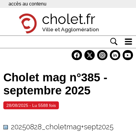
Panneau de gestion des cookies
accès au contenu
cholet.fr
Ville et Agglomération
Actualité
Vivre à Cholet
Cholet mag n°385 -
Economie
septembre 2025
Services
Contacts
28/08/2025 - Lu 5588 fois
20250828_choletmag+sept2025