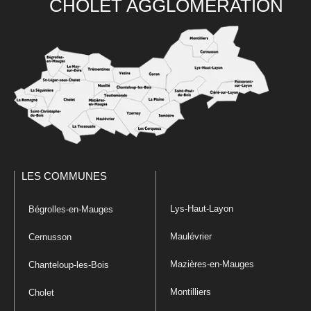
CHOLET AGGLOMÉRATION
LES COMMUNES
Lys-Haut-Layon
Bégrolles-en-Mauges
Maulévrier
Cernusson
Mazières-en-Mauges
Chanteloup-les-Bois
Montilliers
Cholet