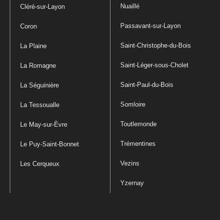
Nuaillé
Cléré-sur-Layon
Passavant-sur-Layon
Coron
Saint-Christophe-du-Bois
La Plaine
Saint-Léger-sous-Cholet
La Romagne
Saint-Paul-du-Bois
La Séguinière
Somloire
La Tessoualle
Toutlemonde
Le May-sur-Èvre
Trémentines
Le Puy-Saint-Bonnet
Vezins
Les Cerqueux
Yzernay