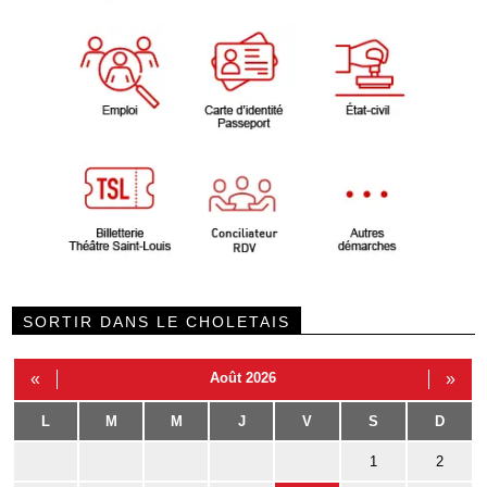
SORTIR DANS LE CHOLETAIS
«
Août 2026
»
L
M
M
J
V
S
D
1
2