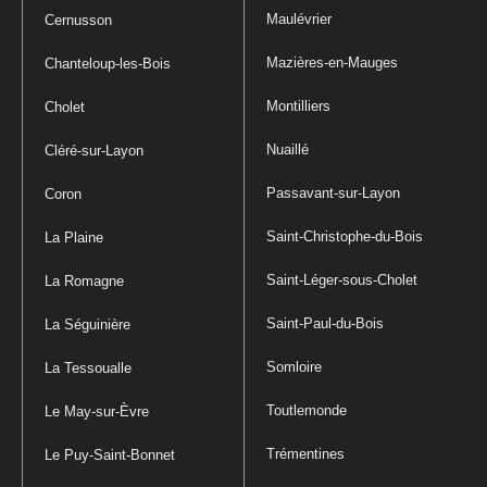
Maulévrier
Cernusson
Mazières-en-Mauges
Chanteloup-les-Bois
Montilliers
Cholet
Nuaillé
Cléré-sur-Layon
Passavant-sur-Layon
Coron
Saint-Christophe-du-Bois
La Plaine
Saint-Léger-sous-Cholet
La Romagne
Saint-Paul-du-Bois
La Séguinière
Somloire
La Tessoualle
Toutlemonde
Le May-sur-Èvre
Trémentines
Le Puy-Saint-Bonnet