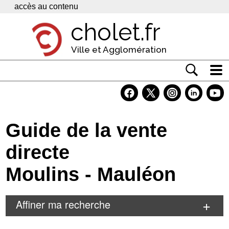
Panneau de gestion des cookies
accès au contenu
cholet.fr
Ville et Agglomération
Actualité
Vivre à Cholet
Guide de la vente
Economie
directe
Services
Moulins - Mauléon
Contacts
Affiner ma recherche