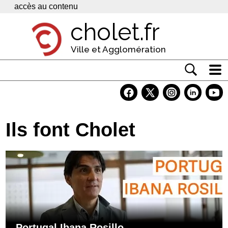
Panneau de gestion des cookies
accès au contenu
cholet.fr
Ville et Agglomération
Actualité
Vivre à Cholet
Ils font Cholet
Economie
Services
Contacts
Portugal Ibana Rosillo