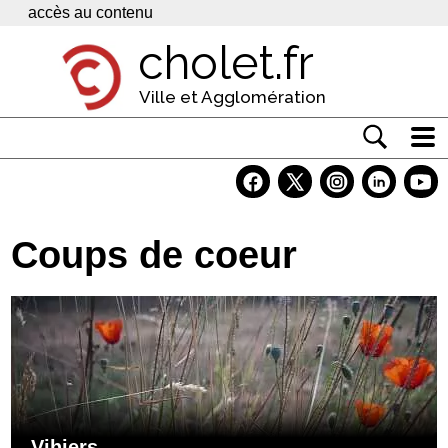
Panneau de gestion des cookies
accès au contenu
cholet.fr
Ville et Agglomération
Actualité
Vivre à Cholet
Coups de coeur
Economie
Services
Contacts
Vihiers