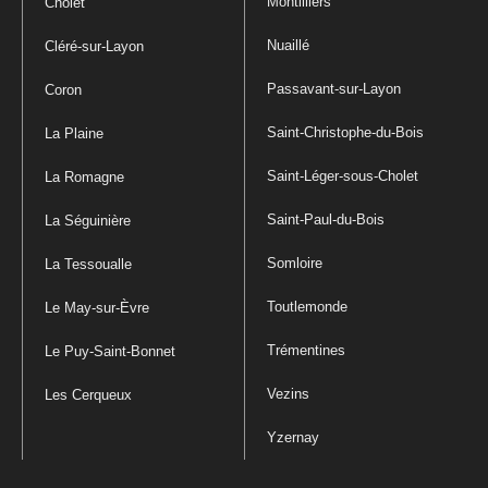
Montilliers
Cholet
Nuaillé
Cléré-sur-Layon
Passavant-sur-Layon
Coron
Saint-Christophe-du-Bois
La Plaine
Saint-Léger-sous-Cholet
La Romagne
Saint-Paul-du-Bois
La Séguinière
Somloire
La Tessoualle
Toutlemonde
Le May-sur-Èvre
Trémentines
Le Puy-Saint-Bonnet
Vezins
Les Cerqueux
Yzernay