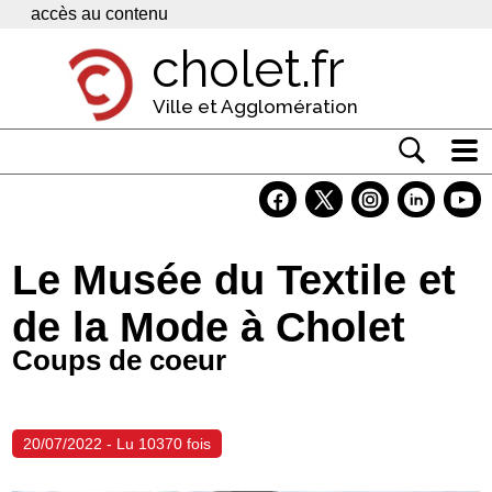
Panneau de gestion des cookies
accès au contenu
cholet.fr
Ville et Agglomération
Actualité
Vivre à Cholet
Le Musée du Textile et
Economie
de la Mode à Cholet
Services
Coups de coeur
Contacts
20/07/2022 - Lu 10370 fois