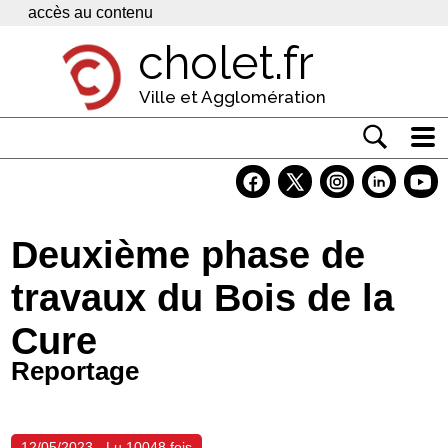
Panneau de gestion des cookies
accès au contenu
cholet.fr
Ville et Agglomération
Actualité
Vivre à Cholet
Deuxième phase de
Economie
travaux du Bois de la
Services
Cure
Contacts
Reportage
12/05/2023 - Lu 10048 fois