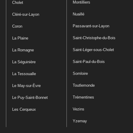
Montilliers
Cholet
Nuaillé
Cléré-sur-Layon
Passavant-sur-Layon
Coron
Saint-Christophe-du-Bois
La Plaine
Saint-Léger-sous-Cholet
La Romagne
Saint-Paul-du-Bois
La Séguinière
Somloire
La Tessoualle
Toutlemonde
Le May-sur-Èvre
Trémentines
Le Puy-Saint-Bonnet
Vezins
Les Cerqueux
Yzernay