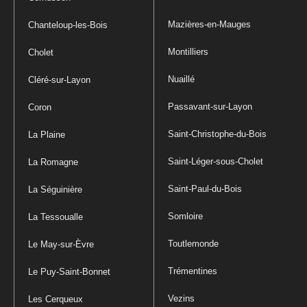
Mazières-en-Mauges
Chanteloup-les-Bois
Montilliers
Cholet
Nuaillé
Cléré-sur-Layon
Passavant-sur-Layon
Coron
Saint-Christophe-du-Bois
La Plaine
Saint-Léger-sous-Cholet
La Romagne
Saint-Paul-du-Bois
La Séguinière
Somloire
La Tessoualle
Toutlemonde
Le May-sur-Èvre
Trémentines
Le Puy-Saint-Bonnet
Vezins
Les Cerqueux