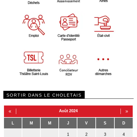
SORTIR DANS LE CHOLETAIS
«
Août 2024
»
L
M
M
J
V
S
D
1
2
3
4