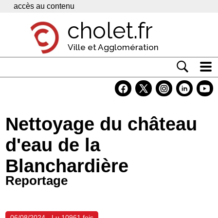
Panneau de gestion des cookies
accès au contenu
cholet.fr
Ville et Agglomération
Actualité
Vivre à Cholet
Nettoyage du château
Economie
d'eau de la
Services
Blanchardière
Contacts
Reportage
06/08/2024 - Lu 10961 fois