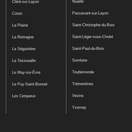
Nuaillé
Cléré-sur-Layon
Passavant-sur-Layon
Coron
Saint-Christophe-du-Bois
La Plaine
Saint-Léger-sous-Cholet
La Romagne
Saint-Paul-du-Bois
La Séguinière
Somloire
La Tessoualle
Toutlemonde
Le May-sur-Èvre
Trémentines
Le Puy-Saint-Bonnet
Vezins
Les Cerqueux
Yzernay