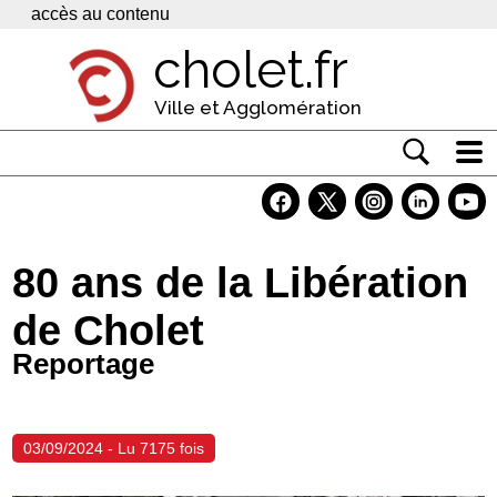
Panneau de gestion des cookies
accès au contenu
cholet.fr
Ville et Agglomération
Actualité
Vivre à Cholet
80 ans de la Libération
Economie
de Cholet
Services
Reportage
Contacts
03/09/2024 - Lu 7175 fois