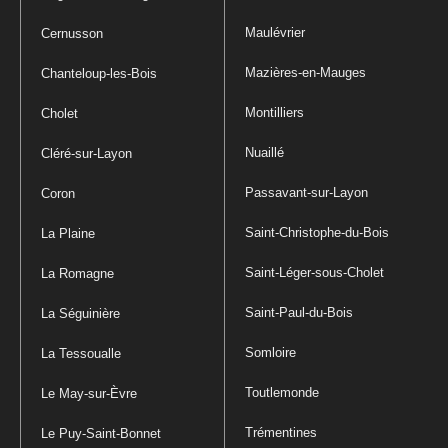
Maulévrier
Cernusson
Mazières-en-Mauges
Chanteloup-les-Bois
Montilliers
Cholet
Nuaillé
Cléré-sur-Layon
Passavant-sur-Layon
Coron
Saint-Christophe-du-Bois
La Plaine
Saint-Léger-sous-Cholet
La Romagne
Saint-Paul-du-Bois
La Séguinière
Somloire
La Tessoualle
Toutlemonde
Le May-sur-Èvre
Trémentines
Le Puy-Saint-Bonnet