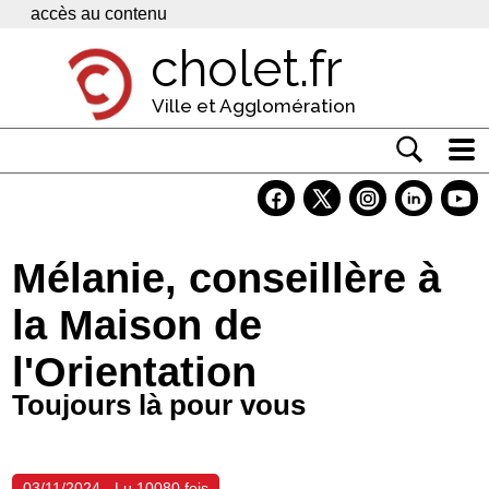
Panneau de gestion des cookies
accès au contenu
cholet.fr
Ville et Agglomération
Actualité
Vivre à Cholet
Mélanie, conseillère à
Economie
la Maison de
Services
l'Orientation
Contacts
Toujours là pour vous
03/11/2024 - Lu 10080 fois