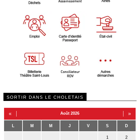
SORTIR DANS LE CHOLETAIS
«
Août 2026
»
L
M
M
J
V
S
D
1
2