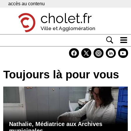
Panneau de gestion des cookies
accès au contenu
cholet.fr
Ville et Agglomération
Actualité
Vivre à Cholet
Toujours là pour vous
Economie
Services
Contacts
Nathalie, Médiatrice aux Archives
municipales