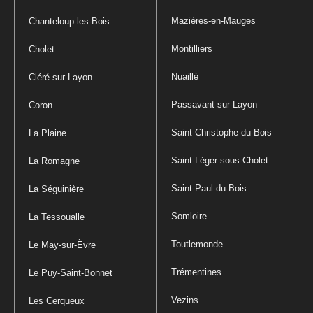
Mazières-en-Mauges
Chanteloup-les-Bois
Montilliers
Cholet
Nuaillé
Cléré-sur-Layon
Passavant-sur-Layon
Coron
Saint-Christophe-du-Bois
La Plaine
Saint-Léger-sous-Cholet
La Romagne
Saint-Paul-du-Bois
La Séguinière
Somloire
La Tessoualle
Toutlemonde
Le May-sur-Èvre
Trémentines
Le Puy-Saint-Bonnet
Vezins
Les Cerqueux