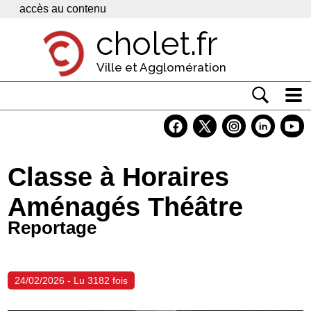
Panneau de gestion des cookies
accès au contenu
cholet.fr
Ville et Agglomération
Actualité
Vivre à Cholet
Classe à Horaires
Economie
Aménagés Théâtre
Services
Reportage
Contacts
24/02/2026 - Lu 3182 fois