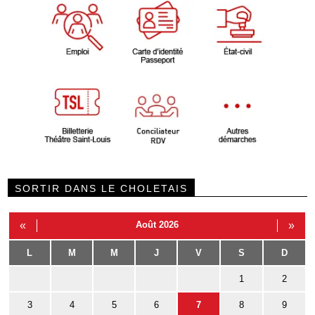
SORTIR DANS LE CHOLETAIS
«
Août 2026
»
L
M
M
J
V
S
D
1
2
3
4
5
6
7
8
9