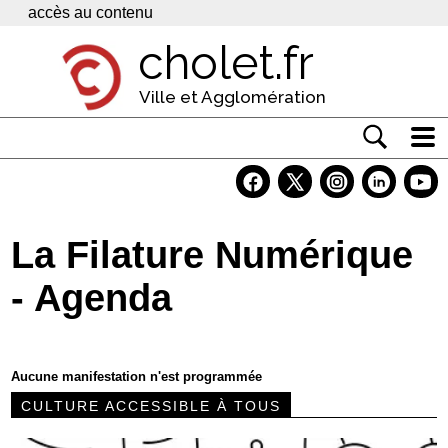
Panneau de gestion des cookies
accès au contenu
cholet.fr
Ville et Agglomération
Actualité
Vivre à Cholet
La Filature Numérique
Economie
- Agenda
Services
Contacts
Aucune manifestation n'est programmée
CULTURE ACCESSIBLE À TOUS