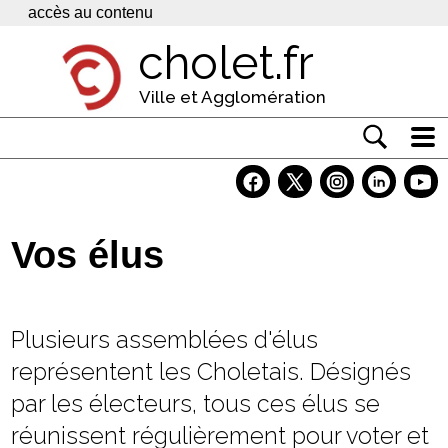
Panneau de gestion des cookies
accès au contenu
cholet.fr
Ville et Agglomération
Actualité
Vivre à Cholet
Vos élus
Economie
Services
Plusieurs assemblées d'élus
Contacts
représentent les Choletais. Désignés
par les électeurs, tous ces élus se
réunissent régulièrement pour voter et