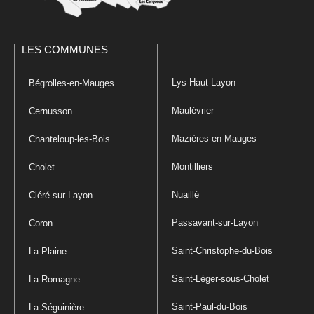
LES COMMUNES
Lys-Haut-Layon
Bégrolles-en-Mauges
Maulévrier
Cernusson
Mazières-en-Mauges
Chanteloup-les-Bois
Montilliers
Cholet
Nuaillé
Cléré-sur-Layon
Passavant-sur-Layon
Coron
Saint-Christophe-du-Bois
La Plaine
Saint-Léger-sous-Cholet
La Romagne
Saint-Paul-du-Bois
La Séguinière