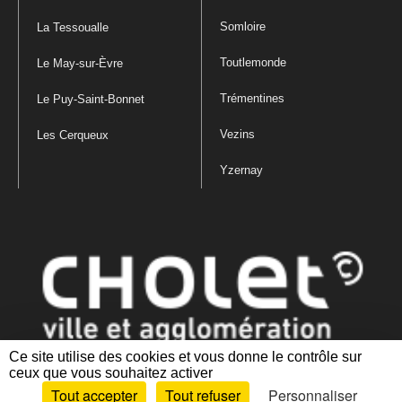
Somloire
La Tessoualle
Toutlemonde
Le May-sur-Èvre
Trémentines
Le Puy-Saint-Bonnet
Vezins
Les Cerqueux
Yzernay
Ce site utilise des cookies et vous donne le contrôle sur
ceux que vous souhaitez activer
Mentions légales
|
Politique de confidentialité
|
Politique de gestion
Tout accepter
Tout refuser
Personnaliser
des cookies
|
Plan du site
|
Accessibilité : partiellement conforme