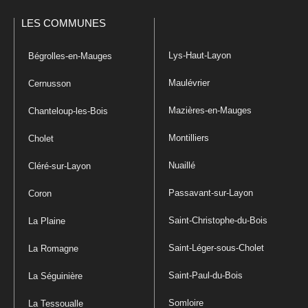
LES COMMUNES
Lys-Haut-Layon
Bégrolles-en-Mauges
Maulévrier
Cernusson
Mazières-en-Mauges
Chanteloup-les-Bois
Montilliers
Cholet
Nuaillé
Cléré-sur-Layon
Passavant-sur-Layon
Coron
Saint-Christophe-du-Bois
La Plaine
Saint-Léger-sous-Cholet
La Romagne
Saint-Paul-du-Bois
La Séguinière
Somloire
La Tessoualle