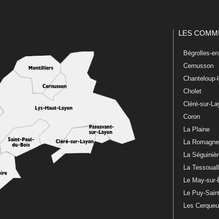
LES COMM
Bégrolles-e
Cernusson
Chanteloup-
Cholet
Cléré-sur-L
Coron
La Plaine
La Romagn
La Séguiniè
La Tessoual
Le May-sur-
Le Puy-Sain
Les Cerque