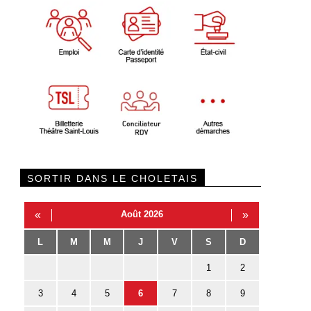
SORTIR DANS LE CHOLETAIS
«
Août 2026
»
L
M
M
J
V
S
D
1
2
3
4
5
6
7
8
9