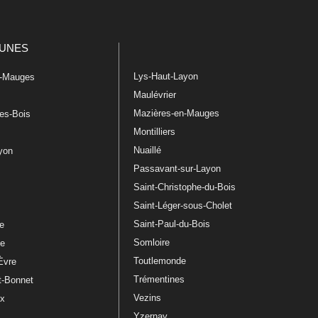
UNES
Lys-Haut-Layon
n-Mauges
Maulévrier
Mazières-en-Mauges
les-Bois
Montilliers
Nuaillé
ayon
Passavant-sur-Layon
Saint-Christophe-du-Bois
Saint-Léger-sous-Cholet
e
Saint-Paul-du-Bois
re
Somloire
le
Toutlemonde
Èvre
Trémentines
t-Bonnet
Vezins
ux
Yzernay