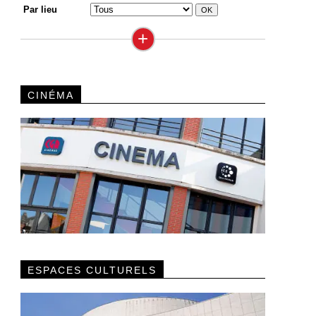
Par lieu
+
CINÉMA
ESPACES CULTURELS