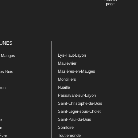
page
UNES
Lys-Haut-Layon
n-Mauges
Maulévrier
Mazières-en-Mauges
les-Bois
Montilliers
Nuaillé
ayon
Passavant-sur-Layon
Saint-Christophe-du-Bois
Saint-Léger-sous-Cholet
e
Saint-Paul-du-Bois
re
Somloire
le
Toutlemonde
Èvre