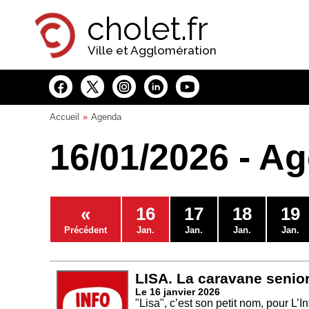
Panneau de gestion des cookies
cholet.fr
Ville et Agglomération
Accueil
Agenda
16/01/2026 - A
«
16
17
18
19
Précédent
Jan.
Jan.
Jan.
Jan.
LISA. La caravane senior
Le 16 janvier 2026
"Lisa", c’est son petit nom, pour L