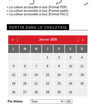
»
La culture accessible à tous (Format PDF)
»
La culture accessible à tous (Format audio)
»
La culture accessible à tous (Format FALC)
SORTIR DANS LE CHOLETAIS
«
Janvier 2026
»
L
M
M
J
V
S
D
1
2
3
4
5
6
7
8
9
10
11
12
13
14
15
16
17
18
19
20
21
22
23
24
25
26
27
28
29
30
31
Par thème