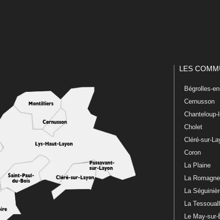
LES COMM
Bégrolles-e
Cernusson
Chanteloup-
Cholet
Cléré-sur-L
Coron
La Plaine
La Romagn
La Séguiniè
La Tessoual
Le May-sur-