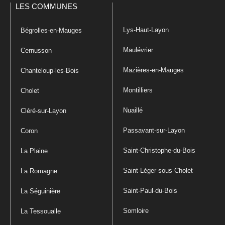
LES COMMUNES
Lys-Haut-Layon
Bégrolles-en-Mauges
Maulévrier
Cernusson
Mazières-en-Mauges
Chanteloup-les-Bois
Montilliers
Cholet
Nuaillé
Cléré-sur-Layon
Passavant-sur-Layon
Coron
Saint-Christophe-du-Bois
La Plaine
Saint-Léger-sous-Cholet
La Romagne
Saint-Paul-du-Bois
La Séguinière
Somloire
La Tessoualle