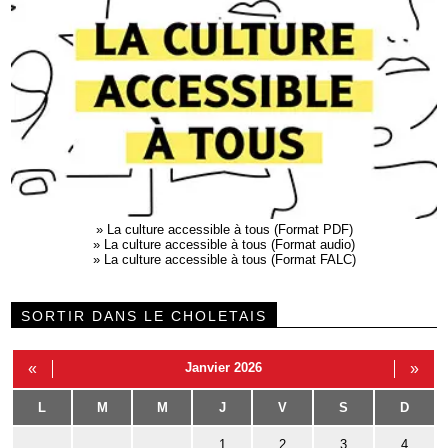
»
La culture accessible à tous (Format PDF)
»
La culture accessible à tous (Format audio)
»
La culture accessible à tous (Format FALC)
SORTIR DANS LE CHOLETAIS
«
Janvier 2026
»
L
M
M
J
V
S
D
1
2
3
4