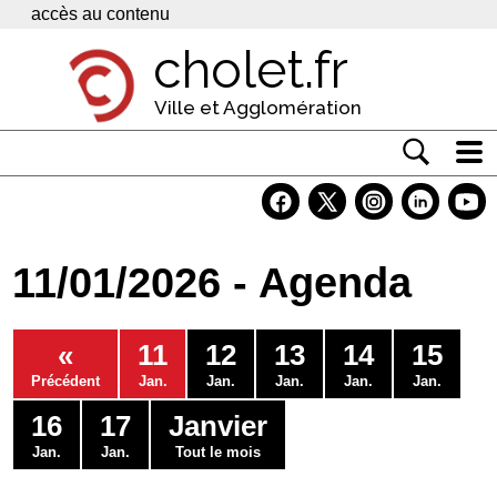
Panneau de gestion des cookies
accès au contenu
cholet.fr
Ville et Agglomération
Actualité
Vivre à Cholet
11/01/2026 - Agenda
Economie
Services
«
11
12
13
14
15
Contacts
Précédent
Jan.
Jan.
Jan.
Jan.
Jan.
16
17
Janvier
Jan.
Jan.
Tout le mois