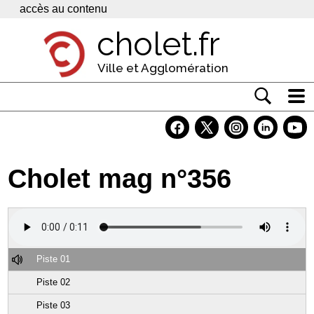
Panneau de gestion des cookies
accès au contenu
cholet.fr
Ville et Agglomération
Actualité
Vivre à Cholet
Cholet mag n°356
Economie
Services
Contacts
Piste 01
Piste 02
Piste 03