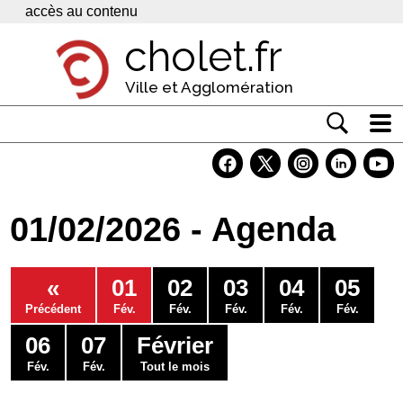
Panneau de gestion des cookies
accès au contenu
cholet.fr
Ville et Agglomération
Actualité
Vivre à Cholet
01/02/2026 - Agenda
Economie
Services
«
01
02
03
04
05
Contacts
Précédent
Fév.
Fév.
Fév.
Fév.
Fév.
06
07
Février
Fév.
Fév.
Tout le mois