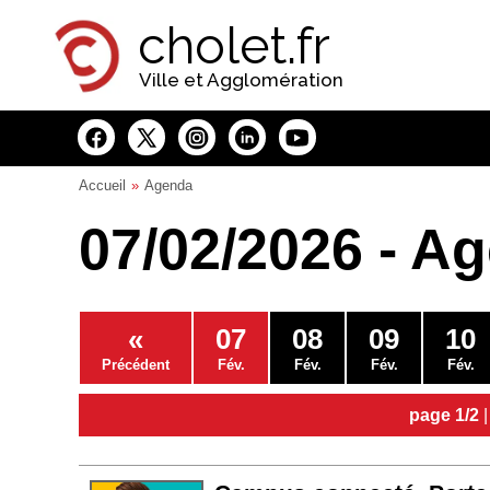
Panneau de gestion des cookies
cholet.fr
Ville et Agglomération
Accueil
Agenda
07/02/2026 - A
«
07
08
09
10
Précédent
Fév.
Fév.
Fév.
Fév.
page 1/2