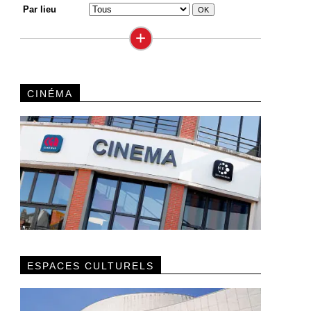
Par lieu
+
CINÉMA
ESPACES CULTURELS