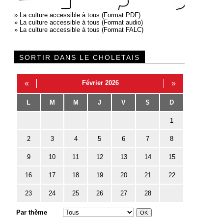
»
La culture accessible à tous (Format PDF)
»
La culture accessible à tous (Format audio)
»
La culture accessible à tous (Format FALC)
SORTIR DANS LE CHOLETAIS
«
Février 2026
»
L
M
M
J
V
S
D
1
2
3
4
5
6
7
8
9
10
11
12
13
14
15
16
17
18
19
20
21
22
23
24
25
26
27
28
Par thème