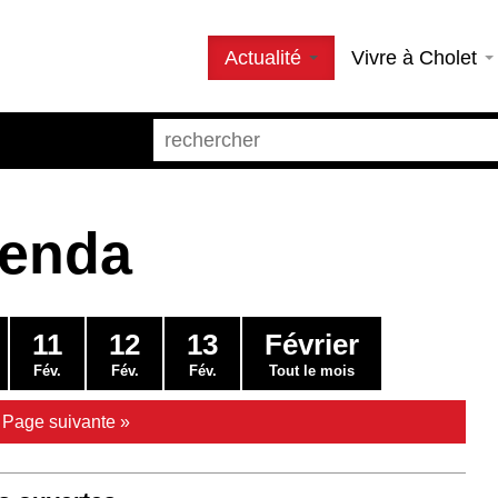
Actualité
Vivre à Cholet
genda
11
12
13
Février
Fév.
Fév.
Fév.
Tout le mois
|
Page suivante »